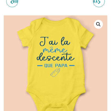
BODY BÉBÉ "AGRICULTEUR DE
BODY BÉBÉ "PETIT TRÉSOR À
PÈRE EN FILS"
MARRAINE"