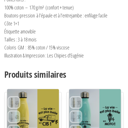
100% coton
–
170 g/m²
(confort + tenue)
Boutons-pression
à l’épaule et à l’entrejambe : enfilage facile
Côte 1×1
Étiquette amovible
Tailles : 3 à 18 mois
Coloris
GM
:
85% coton / 15% viscose
Illustration & Impression : Les Chipies d’Eugénie
Produits similaires