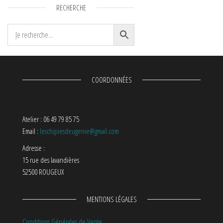
RECHERCHE
COORDONNÉES
Atelier : 06 49 79 85 75
Email :
leschipiesdeugenie@gmail.com
Adresse :
15 rue des lavandières
52500 ROUGEUX
MENTIONS LÉGALES
Conditions Générales de Vente