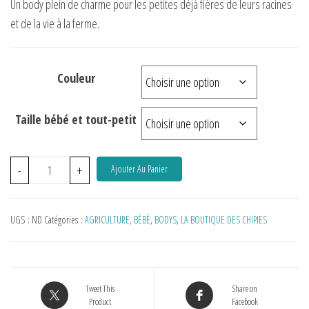
Un body plein de charme pour les petites déjà fières de leurs racines
et de la vie à la ferme.
Couleur
Taille bébé et tout-petit
-
+
Ajouter Au Panier
UGS :
ND
Catégories :
AGRICULTURE
,
BÉBÉ
,
BODYS
,
LA BOUTIQUE DES CHIPIES
Tweet This
Share on
Product
Facebook