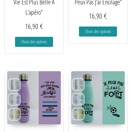
Vie Est Plus Belle À
Peux Pas J’ai Ensilage”
L’apéro”
16,90
€
16,90
€
Choix des options
Choix des options