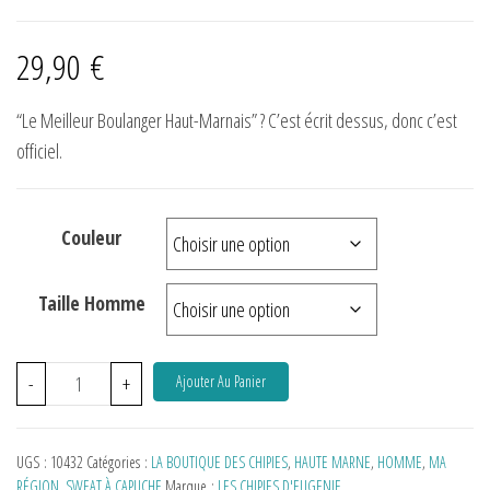
29,90
€
“Le Meilleur Boulanger Haut-Marnais” ? C’est écrit dessus, donc c’est
officiel.
Couleur
Taille Homme
-
+
Ajouter Au Panier
UGS :
10432
Catégories :
LA BOUTIQUE DES CHIPIES
,
HAUTE MARNE
,
HOMME
,
MA
RÉGION
,
SWEAT À CAPUCHE
Marque :
LES CHIPIES D'EUGENIE