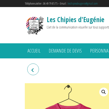
Téléphone atelier : 06 49 79 85 75 – Email :
leschipiesdeugenie@gmail.com
Les Chipies d'Eugénie
L’art de la communication visuelle sur tous support
ACCUEIL
DEMANDE DE DEVIS
PERSONNAL
T-SHIRT ENFANT "JE PEUX
PAS J'AI ENSILAGE"