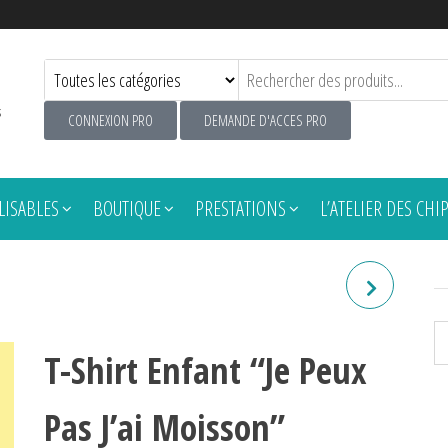
s
CONNEXION PRO
DEMANDE D'ACCES PRO
ISABLES
BOUTIQUE
PRESTATIONS
L’ATELIER DES CHI
T-SHIRT ENFANT "JE PEUX
PAS J'AI VÊLAGE"
T-Shirt Enfant “Je Peux
Pas J’ai Moisson”