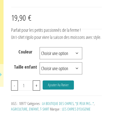
19,90
€
Parfait pour les petits passionnés de la ferme !
Un t-shirt rigolo pour vivre la saison des moissons avec style.
Demander à ChatGPT
Couleur
Taille enfant
-
+
Ajouter Au Panier
UGS :
10977
Catégories :
LA BOUTIQUE DES CHIPIES
,
"JE PEUX PAS…"
,
AGRICULTURE
,
ENFANT
,
T-SHIRT
Marque :
LES CHIPIES D'EUGENIE