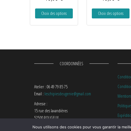
Choix des options
Choix des options
COORDONNÉES
Conditio
Condition
Atelier : 06 49 79 85 75
Email :
leschipiesdeugenie@gmail.com
Mentions
Adresse :
Politique
15 rue des lavandières
Expéditi
52500 ROUGEUX
Nous utilisons des cookies pour vous garantir la meill