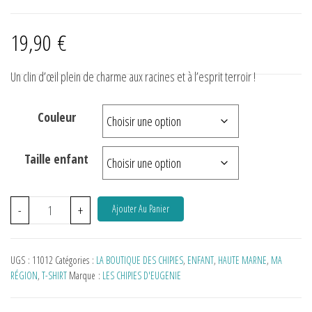
19,90
€
Un clin d’œil plein de charme aux racines et à l’esprit terroir !
Demander à ChatGPT
Couleur
Taille enfant
-
+
Ajouter Au Panier
UGS :
11012
Catégories :
LA BOUTIQUE DES CHIPIES
,
ENFANT
,
HAUTE MARNE
,
MA
RÉGION
,
T-SHIRT
Marque :
LES CHIPIES D'EUGENIE