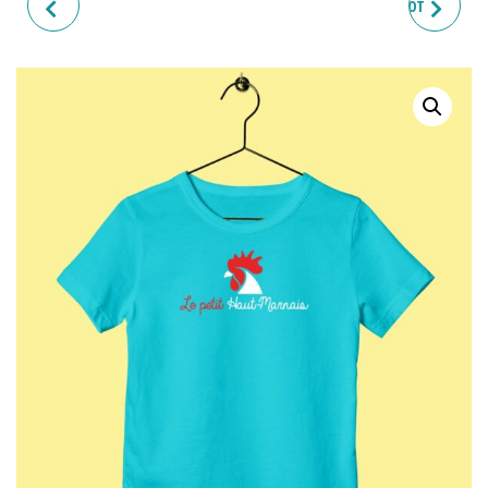
T-SHIRT ENFANT "LE
T-SHIRT ENFANT "LE P'TIOT
MEILLEUR CUISINIER"
FRENCHY"