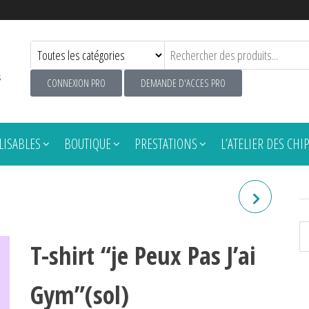
s
CONNEXION PRO
DEMANDE D'ACCES PRO
ISABLES
BOUTIQUE
PRESTATIONS
L’ATELIER DES CHI
T-SHIRT "JE PEUX PAS J'AI
JUDO"
T-shirt “je Peux Pas J’ai
Gym”(sol)