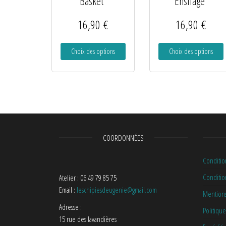
Basket”
Ensilage”
16,90
€
16,90
€
Choix des options
Choix des options
COORDONNÉES
Conditio
Condition
Atelier : 06 49 79 85 75
Email :
leschipiesdeugenie@gmail.com
Mentions
Adresse :
Politique
15 rue des lavandières