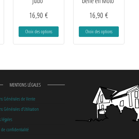
Judo”
belle en Moto”
16,90
€
16,90
€
Choix des options
Choix des options
MENTIONS LÉGALES
ns Générales de Vente
s Générales d’Utilisation
 légales
 de confidentialité