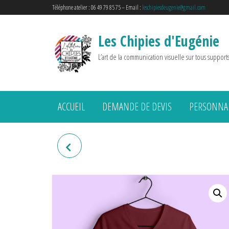
Téléphone atelier : 06 49 79 85 75 – Email :
leschipiesdeugenie@gmail.com
Les Chipies d'Eugénie
L’art de la communication visuelle sur tous support
ACCUEIL
DEMANDE DE DEVIS
PERSONNAL
T-SHIRT "JE PEUX PAS J'AI
GYM"(SAUT)