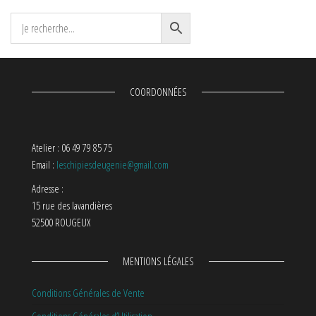
COORDONNÉES
Atelier : 06 49 79 85 75
Email :
leschipiesdeugenie@gmail.com
Adresse :
15 rue des lavandières
52500 ROUGEUX
MENTIONS LÉGALES
Conditions Générales de Vente
Conditions Générales d’Utilisation