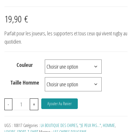
19,90
€
Parfait pour les joueurs, les supporters et tous ceux qui vivent rugby au
quotidien.
Couleur
Taille Homme
-
+
Ajouter Au Panier
UGS :
10817
Catégories :
LA BOUTIQUE DES CHIPIES
,
"JE PEUX PAS…"
,
HOMME
,
LOISIRS
,
SPORT
,
T-SHIRT
Marque :
LES CHIPIES D'EUGENIE