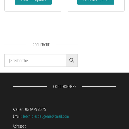
RECHERCHE
COORDONNÉES
Atelier : 06 49 79 85 75
Email :
leschipiesdeugenie@gmail.com
Adresse :