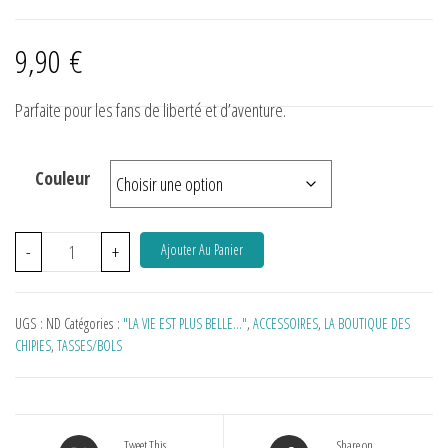
9,90
€
Parfaite pour les fans de liberté et d’aventure.
Couleur
-
+
Ajouter Au Panier
UGS :
ND
Catégories :
"LA VIE EST PLUS BELLE…"
,
ACCESSOIRES
,
LA BOUTIQUE DES
CHIPIES
,
TASSES/BOLS
Tweet This
Share on