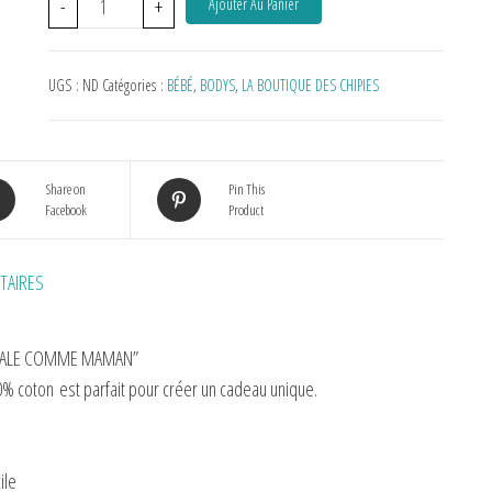
-
+
Ajouter Au Panier
UGS :
ND
Catégories :
BÉBÉ
,
BODYS
,
LA BOUTIQUE DES CHIPIES
Share on
Pin This
Facebook
Product
TAIRES
NIALE COMME MAMAN”
0% coton
est parfait pour créer un cadeau unique.
ile