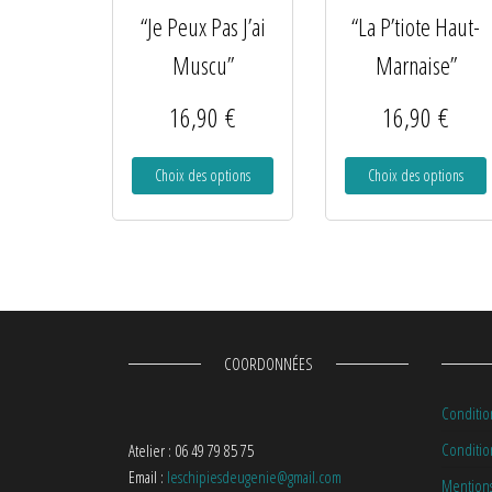
“Je Peux Pas J’ai
“La P’tiote Haut-
Muscu”
Marnaise”
16,90
€
16,90
€
Choix des options
Choix des options
COORDONNÉES
Conditio
Condition
Atelier : 06 49 79 85 75
Email :
leschipiesdeugenie@gmail.com
Mentions