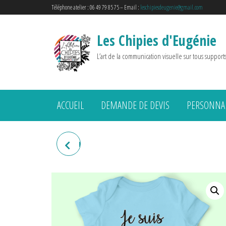
Téléphone atelier : 06 49 79 85 75 – Email :
leschipiesdeugenie@gmail.com
Les Chipies d'Eugénie
L’art de la communication visuelle sur tous support
ACCUEIL
DEMANDE DE DEVIS
PERSONNAL
BODY BÉBÉ "JE SUIS SUPER
TROP GÉNIALE COMME PAPA"