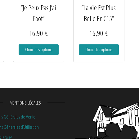
“Je Peux Pas J’ai
“La Vie Est Plus
Foot”
Belle En C15”
16,90
€
16,90
€
Choix des options
Choix des options
MENTIONS LÉGALES
ns Générales de Vente
s Générales d’Utilisation
 légales