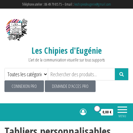
Téléphone atelier : 06 49 79 85 75 – Email :
leschipiesdeugenie@gmail.com
Les Chipies d'Eugénie
L’art de la communication visuelle sur tous supports
CONNEXION PRO
DEMANDE D'ACCES PRO
0
0,00 €
MENU
Tabliers personnalisables