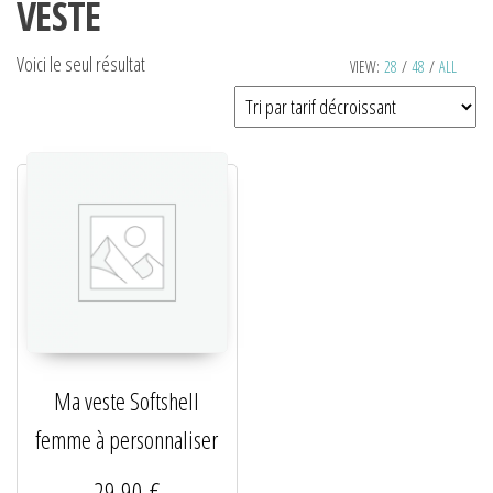
VESTE
Voici le seul résultat
VIEW:
28
/
48
/
ALL
Ma veste Softshell
femme à personnaliser
29,90
€