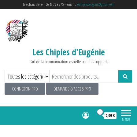
Téléphone atelier : 06 49 79 85 75 – Email :
leschipiesdeugenie@gmail.com
Les Chipies d'Eugénie
L’art de la communication visuelle sur tous supports
CONNEXION PRO
DEMANDE D'ACCES PRO
0
0,00 €
MENU