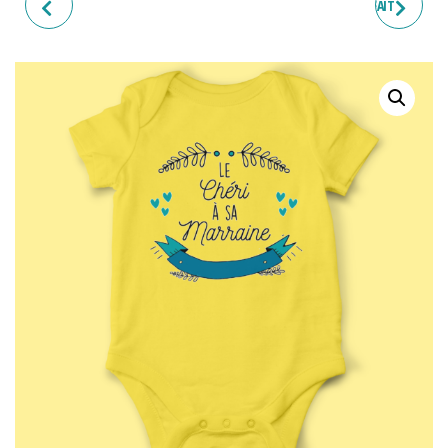
BODY BÉBÉ "JOYEUSE
BODY BÉBÉ "CE PAPA PARFAIT
PREMIÈRE FÊTE DES PÈRES"
C'EST LE MIEN"