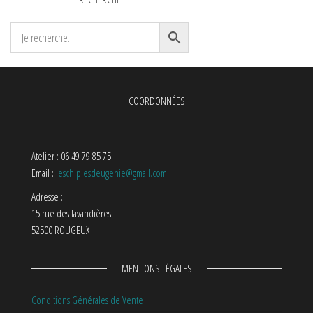
COORDONNÉES
Atelier : 06 49 79 85 75
Email :
leschipiesdeugenie@gmail.com
Adresse :
15 rue des lavandières
52500 ROUGEUX
MENTIONS LÉGALES
Conditions Générales de Vente