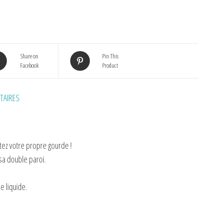
Share on
Pin This
Facebook
Product
TAIRES
ptez votre propre gourde !
sa double paroi.
e liquide.