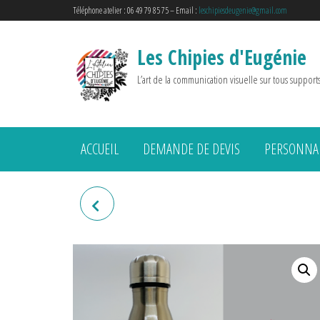
Téléphone atelier : 06 49 79 85 75 – Email :
leschipiesdeugenie@gmail.com
Les Chipies d'Eugénie
L’art de la communication visuelle sur tous support
ACCUEIL
DEMANDE DE DEVIS
PERSONNAL
BOUTEILLE ISOTHERME
"SUPER MARRAINE"