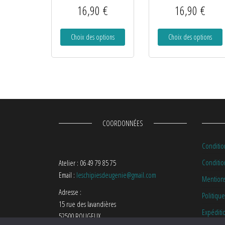
16,90
€
16,90
€
Choix des options
Choix des options
COORDONNÉES
Conditio
Condition
Atelier : 06 49 79 85 75
Email :
leschipiesdeugenie@gmail.com
Mentions
Adresse :
Politique
15 rue des lavandières
Expéditi
52500 ROUGEUX