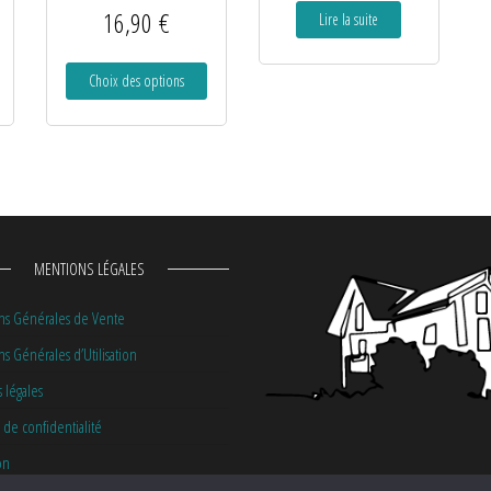
16,90
€
Lire la suite
Choix des options
MENTIONS LÉGALES
ns Générales de Vente
s Générales d’Utilisation
 légales
 de confidentialité
on