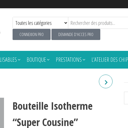
s
CONNEXION PRO
DEMANDE D'ACCES PRO
ISABLES
BOUTIQUE
PRESTATIONS
L’ATELIER DES CHI
BOUTEILLE ISOTHERME
"SUPER BELLE-SOEUR"
Bouteille Isotherme
“Super Cousine”