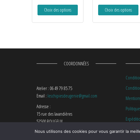
Choix des options
Choix des options
COORDONNÉES
Conditio
Condition
Atelier : 06 49 79 85 75
Email :
leschipiesdeugenie@gmail.com
Mentions
Adresse :
Politique
15 rue des lavandières
Expéditi
52500 ROUGEUX
Nous utilisons des cookies pour vous garantir la meill