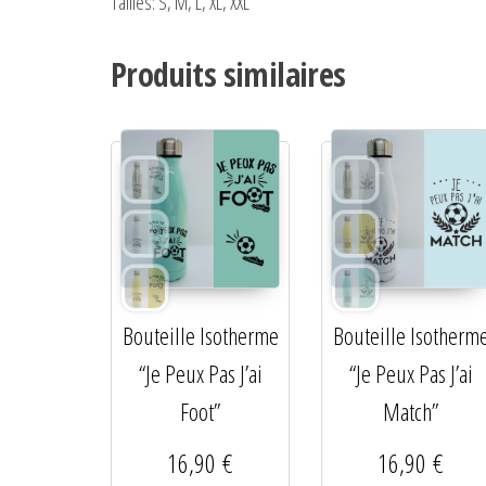
Tailles:
S, M, L, XL, XXL
Produits similaires
Bouteille Isotherme
Bouteille Isotherm
“Je Peux Pas J’ai
“Je Peux Pas J’ai
Foot”
Match”
16,90
€
16,90
€