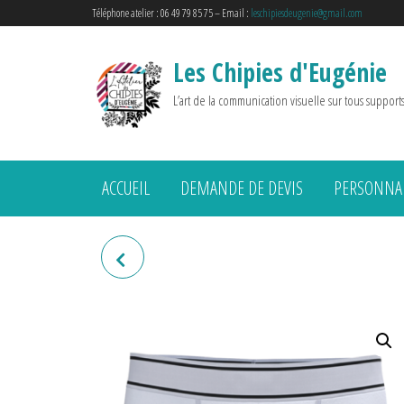
Téléphone atelier : 06 49 79 85 75 – Email :
leschipiesdeugenie@gmail.com
Les Chipies d'Eugénie
L’art de la communication visuelle sur tous support
ACCUEIL
DEMANDE DE DEVIS
PERSONNAL
BOXER "CHATTE GPT"