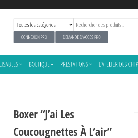
s
CONNEXION PRO
DEMANDE D'ACCES PRO
ISABLES
BOUTIQUE
PRESTATIONS
L’ATELIER DES CHI
Boxer “J’ai Les
Coucougnettes À L’air”