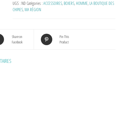
UGS :
ND
Catégories :
ACCESSOIRES
,
BOXERS
,
HOMME
,
LA BOUTIQUE DES
CHIPIES
,
MA RÉGION
Share on
Pin This
Facebook
Product
TAIRES