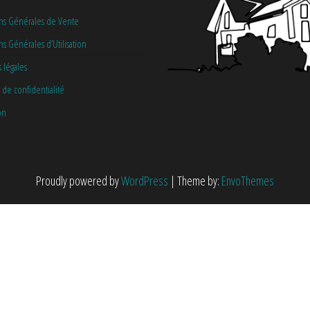
ns Générales de Vente
s Générales d’Utilisation
 légales
 de confidentialité
on
Proudly powered by
WordPress
|
Theme by:
EnvoThemes