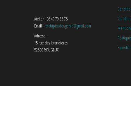
Conditio
Condition
Atelier : 06 49 79 85 75
Email :
leschipiesdeugenie@gmail.com
Mentions
Adresse :
Politique
15 rue des lavandières
Expéditi
52500 ROUGEUX