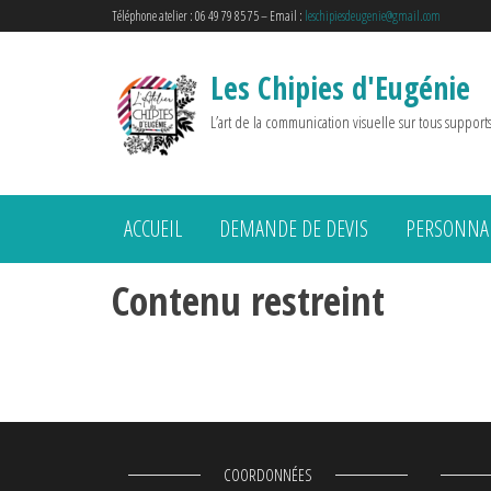
Téléphone atelier : 06 49 79 85 75 – Email :
leschipiesdeugenie@gmail.com
Les Chipies d'Eugénie
L’art de la communication visuelle sur tous support
ACCUEIL
DEMANDE DE DEVIS
PERSONNAL
Contenu restreint
COORDONNÉES