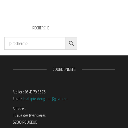
RECHERCHE
COORDONNÉES
Atelier : 06 49 79 85 75
Email :
leschipiesdeugenie@gmail.com
Adresse :
15 rue des lavandières
52500 ROUGEUX