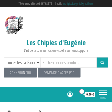
Téléphone atelier : 06 49 79 85 75 – Email :
leschipiesdeugenie@gmail.com
Les Chipies d'Eugénie
L’art de la communication visuelle sur tous supports
CONNEXION PRO
DEMANDE D'ACCES PRO
0
0,00 €
MENU