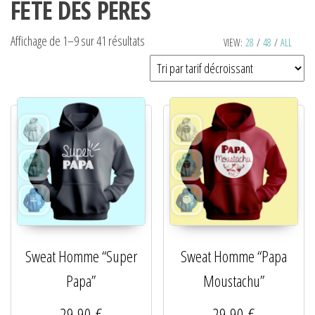
FÊTE DES PÈRES
Affichage de 1–9 sur 41 résultats
VIEW:
28
/
48
/
ALL
Sweat Homme “Super
Sweat Homme “Papa
Papa”
Moustachu”
29,90
€
29,90
€