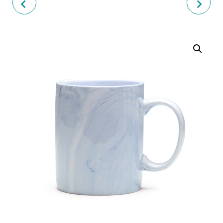
MON MUG/TASSE
BAVOIR LE P'TIOT(E)
PAILLETTES
PARISIEN(NE)
PERSONNALISABLE