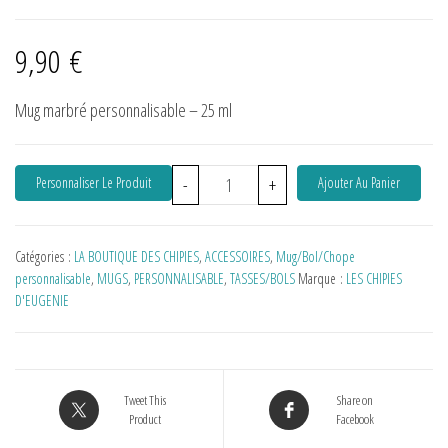
9,90
€
Mug marbré personnalisable – 25 ml
Personnaliser Le Produit
-
+
Ajouter Au Panier
Catégories :
LA BOUTIQUE DES CHIPIES
,
ACCESSOIRES
,
Mug/Bol/Chope
personnalisable
,
MUGS
,
PERSONNALISABLE
,
TASSES/BOLS
Marque :
LES CHIPIES
D'EUGENIE
Tweet This
Share on
Product
Facebook