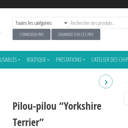
s
CONNEXION PRO
DEMANDE D'ACCES PRO
ISABLES
BOUTIQUE
PRESTATIONS
L’ATELIER DES CHI
PILOU-PILOU "GOLDEN"
Pilou-pilou “Yorkshire
Terrier”