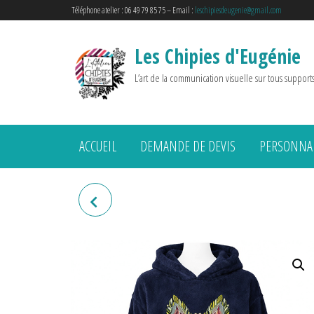
Téléphone atelier : 06 49 79 85 75 – Email :
leschipiesdeugenie@gmail.com
Les Chipies d'Eugénie
L’art de la communication visuelle sur tous support
ACCUEIL
DEMANDE DE DEVIS
PERSONNAL
PILOU-PILOU "VACHE"