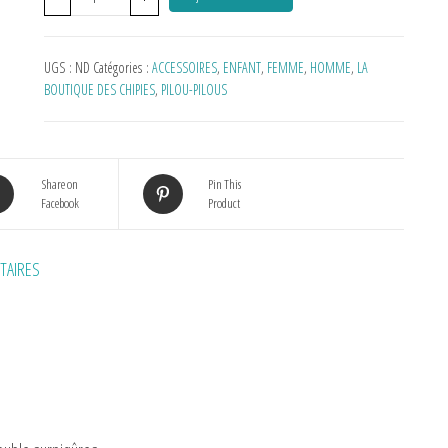
UGS :
ND
Catégories :
ACCESSOIRES
,
ENFANT
,
FEMME
,
HOMME
,
LA
BOUTIQUE DES CHIPIES
,
PILOU-PILOUS
Share on
Pin This
Facebook
Product
TAIRES