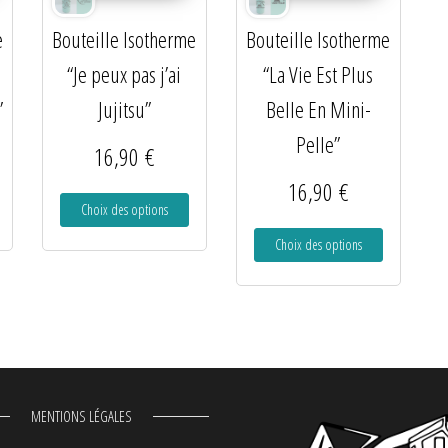
e
Bouteille Isotherme
Bouteille Isotherme
“Je peux pas j’ai
“La Vie Est Plus
”
Jujitsu”
Belle En Mini-
Pelle”
16,90
€
16,90
€
Choix des options
Choix des options
MENTIONS LÉGALES