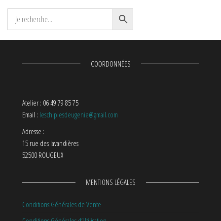
COORDONNÉES
Atelier : 06 49 79 85 75
Email :
leschipiesdeugenie@gmail.com
Adresse :
15 rue des lavandières
52500 ROUGEUX
MENTIONS LÉGALES
Conditions Générales de Vente
Conditions Générales d’Utilisation