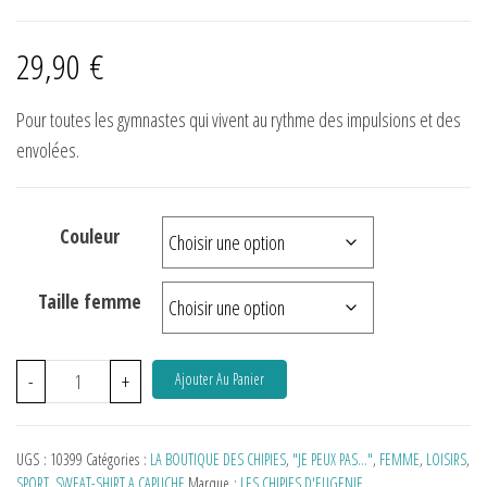
29,90
€
Pour toutes les gymnastes qui vivent au rythme des impulsions et des
envolées.
Couleur
Taille femme
-
+
Ajouter Au Panier
UGS :
10399
Catégories :
LA BOUTIQUE DES CHIPIES
,
"JE PEUX PAS…"
,
FEMME
,
LOISIRS
,
SPORT
,
SWEAT-SHIRT A CAPUCHE
Marque :
LES CHIPIES D'EUGENIE