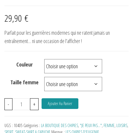
29,90
€
Parfait pour les guerrières modernes qui ne ratent jamais un
entraînement… ni une occasion de l’afficher !
Couleur
Taille femme
-
+
Ajouter Au Panier
UGS :
10405
Catégories :
LA BOUTIQUE DES CHIPIES
,
"JE PEUX PAS…"
,
FEMME
,
LOISIRS
,
SPORT
,
SWEAT-SHIRT A CAPUCHE
Marque :
LES CHIPIES D'EUGENIE