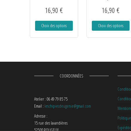
16,90
€
16,90
€
Choix des options
Choix des options
COORDONNÉES
Conditio
Condition
Atelier : 06 49 79 85 75
Email :
leschipiesdeugenie@gmail.com
Mentions
Adresse :
Politique
15 rue des lavandières
Expéditi
52500 ROUGEUX