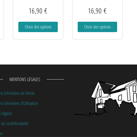
16,90
€
16,90
€
Choix des options
Choix des options
MENTIONS LÉGALES
ns Générales de Vente
s Générales d’Utilisation
 légales
 de confidentialité
on