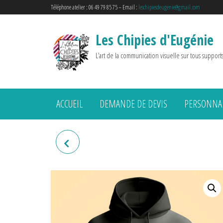
Téléphone atelier : 06 49 79 85 75 – Email :
leschipiesdeugenie@gmail.com
Les Chipies d'Eugénie
L’art de la communication visuelle sur tous support
ACCUEIL
DEMANDE DE DEVIS
PERSONNAL
SWEAT HOMME "LE PETIT
HAUT-MARNAIS"