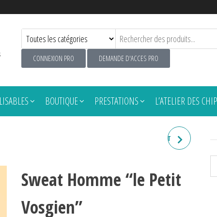
s
CONNEXION PRO
DEMANDE D'ACCES PRO
ISABLES
BOUTIQUE
PRESTATIONS
L’ATELIER DES CHI
SWEAT HOMME "LE P'TIOT
FRENCHY"
Sweat Homme “le Petit
Vosgien”