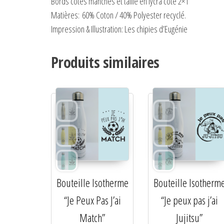
Bords côtes manches et taille en lycra côte 2×1
Matières:
60% Coton / 40% Polyester recyclé.
Impression & Illustration: Les chipies d’Eugénie
Produits similaires
Bouteille Isotherme
Bouteille Isotherm
“Je Peux Pas J’ai
“Je peux pas j’ai
Match”
Jujitsu”