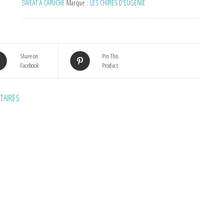
SWEAT À CAPUCHE
Marque :
LES CHIPIES D'EUGENIE
Share on
Pin This
Facebook
Product
TAIRES