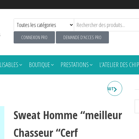
s
CONNEXION PRO
DEMANDE D'ACCES PRO
ISABLES
BOUTIQUE
PRESTATIONS
L’ATELIER DES CHI
SWEAT HOMME "MIEUX VAUT
ÊTRE SAOUL QUE CON"
Sweat Homme “meilleur
Chasseur “Cerf