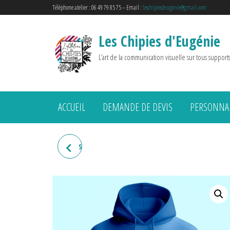
Téléphone atelier : 06 49 79 85 75 – Email :
leschipiesdeugenie@gmail.com
Les Chipies d'Eugénie
L’art de la communication visuelle sur tous support
ACCUEIL
DEMANDE DE DEVIS
PERSONNAL
SWEAT HOMME "MEILLEUR
CHASSEUR"