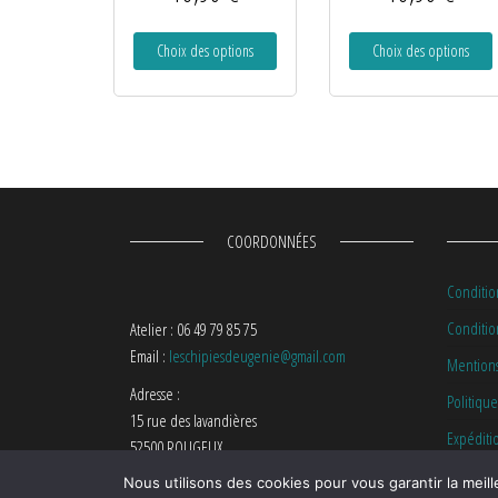
Choix des options
Choix des options
COORDONNÉES
Conditio
Condition
Atelier : 06 49 79 85 75
Email :
leschipiesdeugenie@gmail.com
Mentions
Adresse :
Politique
15 rue des lavandières
Expéditi
52500 ROUGEUX
Nous utilisons des cookies pour vous garantir la meill