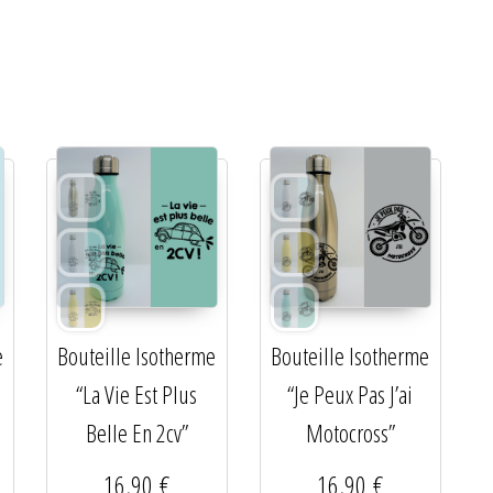
e
Bouteille Isotherme
Bouteille Isotherme
“La Vie Est Plus
“Je Peux Pas J’ai
Belle En 2cv”
Motocross”
16,90
€
16,90
€