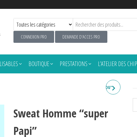
s
CONNEXION PRO
DEMANDE D'ACCES PRO
ISABLES
BOUTIQUE
PRESTATIONS
L’ATELIER DES CHI
SWEAT HOMME "TA MAL OU"
Sweat Homme “super
Papi”