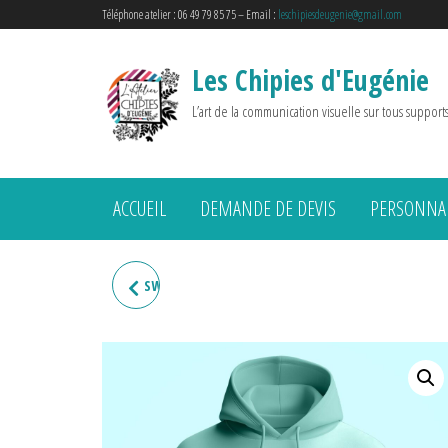
Téléphone atelier : 06 49 79 85 75 – Email :
leschipiesdeugenie@gmail.com
Les Chipies d'Eugénie
L’art de la communication visuelle sur tous support
ACCUEIL
DEMANDE DE DEVIS
PERSONNAL
SWEAT HOMME "PAPA PÂTE"