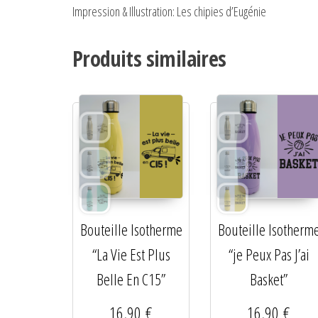
Impression & Illustration: Les chipies d’Eugénie
Produits similaires
Bouteille Isotherme
Bouteille Isotherm
“La Vie Est Plus
“je Peux Pas J’ai
Belle En C15”
Basket”
16,90
€
16,90
€