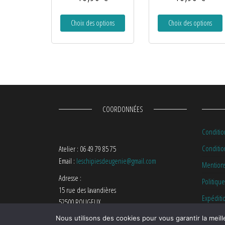
Choix des options
Choix des options
COORDONNÉES
Conditio
Condition
Atelier : 06 49 79 85 75
Email :
leschipiesdeugenie@gmail.com
Mentions
Adresse :
Politique
15 rue des lavandières
Expéditi
52500 ROUGEUX
Nous utilisons des cookies pour vous garantir la meill