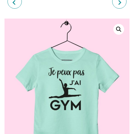
T-SHIRT ENFANT "JE PEUX
T-SHIRT ENFANT "JE PEUX
PAS J'AI FOOT"
PAS J'AI GYM"(POUTRE)