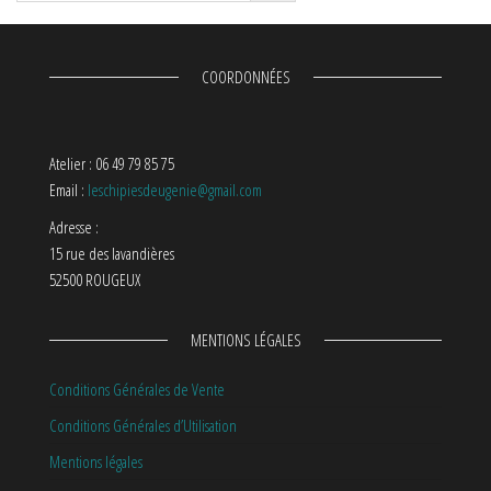
COORDONNÉES
Atelier : 06 49 79 85 75
Email :
leschipiesdeugenie@gmail.com
Adresse :
15 rue des lavandières
52500 ROUGEUX
MENTIONS LÉGALES
Conditions Générales de Vente
Conditions Générales d’Utilisation
Mentions légales