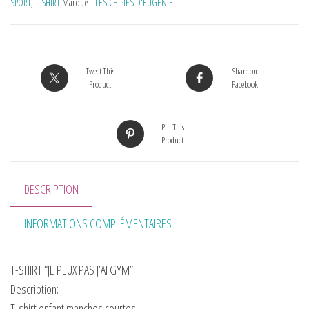
SPORT
,
T-SHIRT
Marque :
LES CHIPIES D'EUGENIE
Tweet This
Share on
Product
Facebook
Pin This
Product
DESCRIPTION
INFORMATIONS COMPLÉMENTAIRES
T-SHIRT “JE PEUX PAS J’AI GYM”
Description:
T-shirt enfant manches courtes.