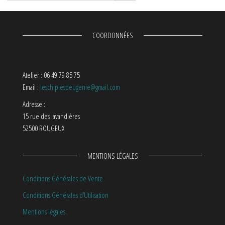
COORDONNÉES
Atelier : 06 49 79 85 75
Email :
leschipiesdeugenie@gmail.com
Adresse :
15 rue des lavandières
52500 ROUGEUX
MENTIONS LÉGALES
Conditions Générales de Vente
Conditions Générales d’Utilisation
Mentions légales