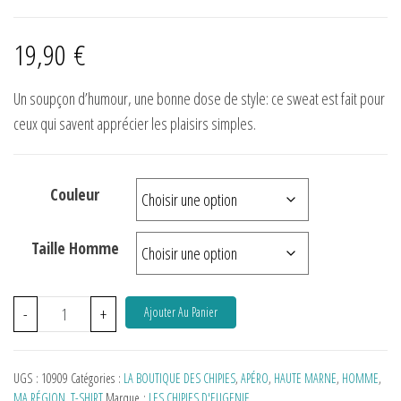
19,90
€
Un soupçon d’humour, une bonne dose de style: ce sweat est fait pour
ceux qui savent apprécier les plaisirs simples.
Couleur
Taille Homme
-
+
Ajouter Au Panier
UGS :
10909
Catégories :
LA BOUTIQUE DES CHIPIES
,
APÉRO
,
HAUTE MARNE
,
HOMME
,
MA RÉGION
,
T-SHIRT
Marque :
LES CHIPIES D'EUGENIE