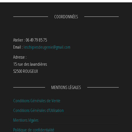
COORDONNÉES
Atelier : 06 49 79 85 75
Email :
leschipiesdeugenie@gmail.com
Adresse :
15 rue des lavandières
52500 ROUGEUX
MENTIONS LÉGALES
Conditions Générales de Vente
Conditions Générales d’Utilisation
Mentions légales
Politique de confidentialité