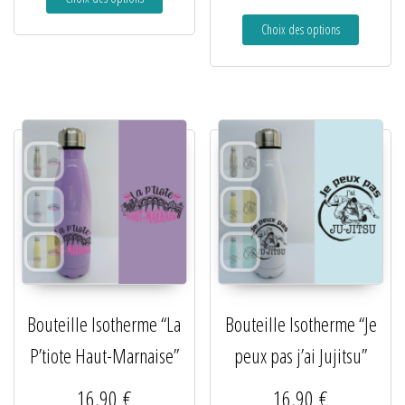
Choix des options
Bouteille Isotherme “La
Bouteille Isotherme “Je
P’tiote Haut-Marnaise”
peux pas j’ai Jujitsu”
16,90
€
16,90
€