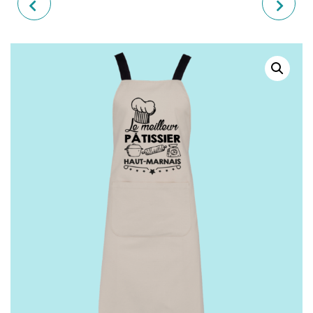
TASSE "SUPER NOUNOU"
TABLIER "LA MEILLEURE
CUISINIÈRE"