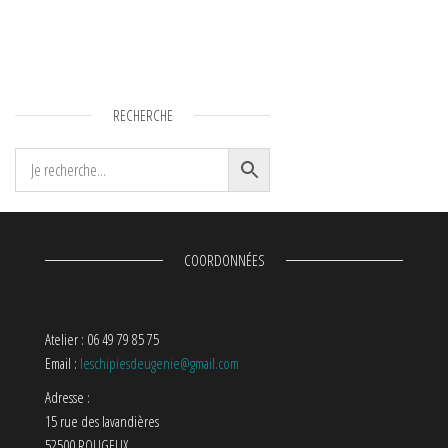
RECHERCHE
COORDONNÉES
Atelier : 06 49 79 85 75
Email :
leschipiesdeugenie@gmail.com
Adresse :
15 rue des lavandières
52500 ROUGEUX