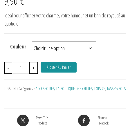
9,90
€
Idéal pour afficher votre charme, votre humour et un brin de royauté au
quotidien.
Couleur
-
+
Ajouter Au Panier
UGS :
ND
Catégories :
ACCESSOIRES
,
LA BOUTIQUE DES CHIPIES
,
LOISIRS
,
TASSES/BOLS
Tweet This
Share on
Product
Facebook