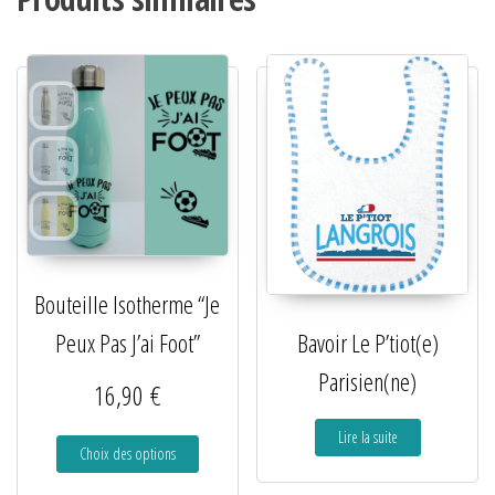
Bouteille Isotherme “Je
Peux Pas J’ai Foot”
Bavoir Le P’tiot(e)
Parisien(ne)
16,90
€
Lire la suite
Choix des options