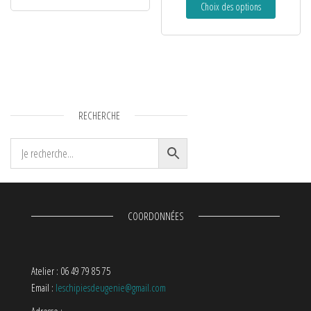
Choix des options
RECHERCHE
COORDONNÉES
Atelier : 06 49 79 85 75
Email :
leschipiesdeugenie@gmail.com