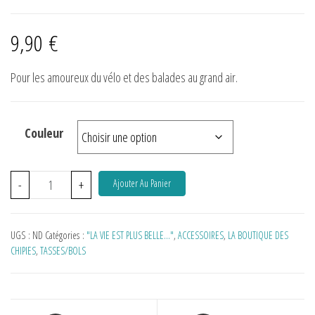
9,90
€
Pour les amoureux du vélo et des balades au grand air.
Couleur
-
+
Ajouter Au Panier
UGS :
ND
Catégories :
"LA VIE EST PLUS BELLE…"
,
ACCESSOIRES
,
LA BOUTIQUE DES
CHIPIES
,
TASSES/BOLS