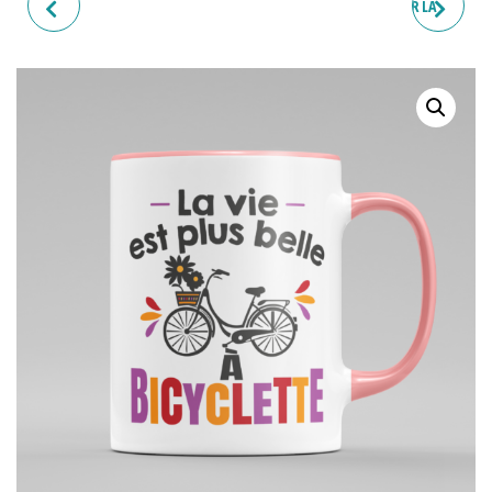
TASSE "TA MAL OU"
TASSE "SI TU VEUX FRÔLER LA
PERFECTION PASSE À CÔTÉ DE
MOI"