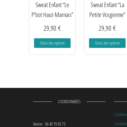
Sweat Enfant “Le
Sweat Enfant “La
P’tiot Haut-Marnais”
Petite Vosgienne”
29,90
€
29,90
€
Choix des options
Choix des options
COORDONNÉES
Conditio
Condition
Atelier : 06 49 79 85 75