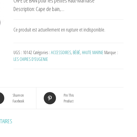
CAPE DE BAIN pour les petites Haut-Marnaise
Description:
Cape de bain,…
Ce produit est actuellement en rupture et indisponible.
UGS :
10142
Catégories :
ACCESSOIRES
,
BÉBÉ
,
HAUTE MARNE
Marque :
LES CHIPIES D'EUGENIE
Share on
Pin This
Facebook
Product
TAIRES