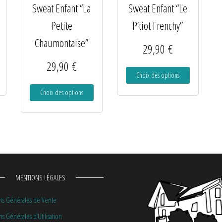
Sweat Enfant “La
Sweat Enfant “Le
Petite
P’tiot Frenchy”
Chaumontaise”
29,90
€
29,90
€
Choix des options
Choix des options
MENTIONS LÉGALES
ns Générales de Vente
s Générales d’Utilisation