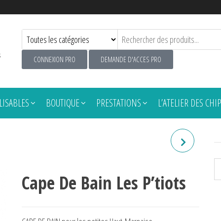
s
CONNEXION PRO
DEMANDE D'ACCES PRO
ISABLES
BOUTIQUE
PRESTATIONS
L’ATELIER DES CHI
SWEAT FEMME "EN
MOBYLETTE J'ME LA PÈTE"
Cape De Bain Les P’tiots