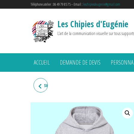
Téléphone atelier : 06 49 79 85 75 – Email :
leschipiesdeugenie@gmail.com
Les Chipies d'Eugénie
L’art de la communication visuelle sur tous support
ACCUEIL
DEMANDE DE DEVIS
PERSONNAL
SWEAT ENFANT "LA P'TIOTE
HAUT-MARNAISE"