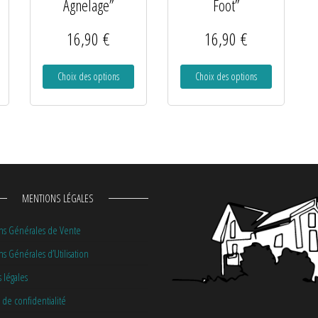
Agnelage”
Foot”
16,90
€
16,90
€
Choix des options
Choix des options
MENTIONS LÉGALES
ns Générales de Vente
s Générales d’Utilisation
 légales
 de confidentialité