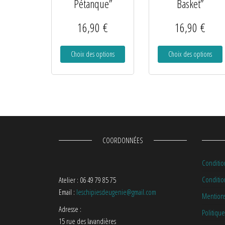
Pétanque”
Basket”
16,90
€
16,90
€
Choix des options
Choix des options
COORDONNÉES
Conditio
Condition
Atelier : 06 49 79 85 75
Email :
leschipiesdeugenie@gmail.com
Mentions
Adresse :
Politique
15 rue des lavandières