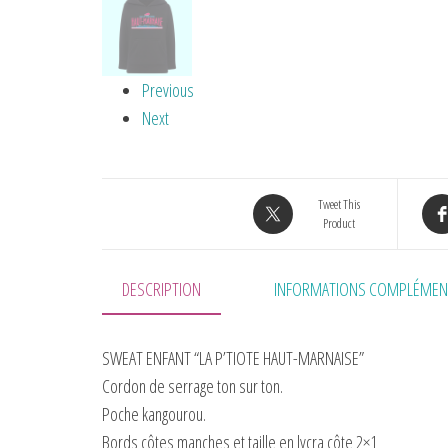
Previous
Next
Tweet This
Product
DESCRIPTION
INFORMATIONS COMPLÉMEN
SWEAT ENFANT “LA P’TIOTE HAUT-MARNAISE”
Cordon de serrage ton sur ton.
Poche kangourou.
Bords côtes manches et taille en lycra côte 2×1