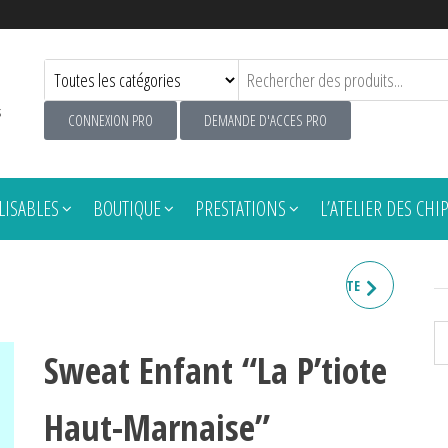
s
CONNEXION PRO
DEMANDE D'ACCES PRO
ISABLES
BOUTIQUE
PRESTATIONS
L’ATELIER DES CHI
SWEAT ENFANT "LA P'TIOTE
FRENCHIE"
Sweat Enfant “La P’tiote
Haut-Marnaise”