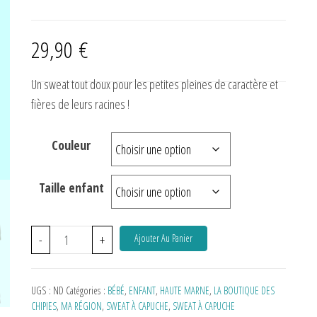
29,90
€
Un sweat tout doux pour les petites pleines de caractère et
fières de leurs racines !
Couleur
Taille enfant
-
+
Ajouter Au Panier
UGS :
ND
Catégories :
BÉBÉ
,
ENFANT
,
HAUTE MARNE
,
LA BOUTIQUE DES
CHIPIES
,
MA RÉGION
,
SWEAT À CAPUCHE
,
SWEAT À CAPUCHE