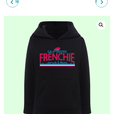
SWEAT ENFANT "LA P'TIOTE
SWEAT ENFANT "LE P'TIOT
HAUT-MARNAISE"
FRENCHY"