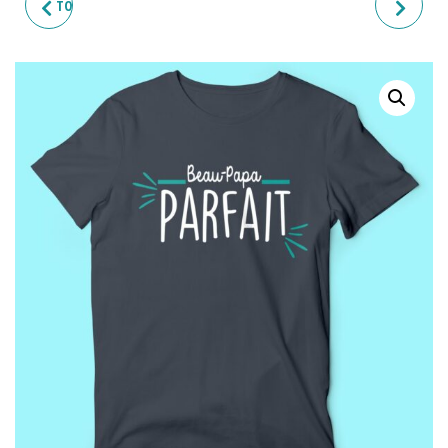
TOTE-BAG NON MAIS GENRE
T-SHIRT HOMME "BEAU
EN VRAI
PÈRE-FECTION ET PAPA
D'EXCEPTION"