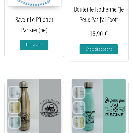
Bouteille Isotherme “Je
Peux Pas J’ai Foot”
Bavoir Le P’tiot(e)
Parisien(ne)
16,90
€
Lire la suite
Choix des options