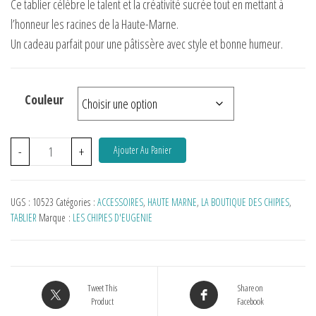
Ce tablier célèbre le talent et la créativité sucrée tout en mettant à
l’honneur les racines de la Haute-Marne.
Un cadeau parfait pour une pâtissère avec style et bonne humeur.
Couleur
-
+
Ajouter Au Panier
UGS :
10523
Catégories :
ACCESSOIRES
,
HAUTE MARNE
,
LA BOUTIQUE DES CHIPIES
,
TABLIER
Marque :
LES CHIPIES D'EUGENIE
Tweet This
Share on
Product
Facebook