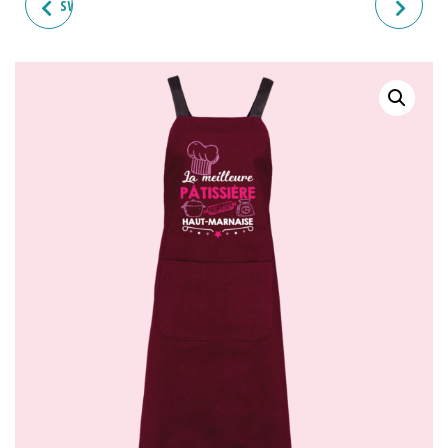
SWEAT HOMME "PATRON JE
TABLIER "LA MEILLEURE
SUIS SOUS PRESSION"
PÂTISSIÈRE"