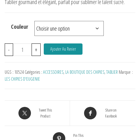
Tablier gourmand et élégant, parfait pour sublimer le talent sucré.
Couleur
-
+
Ajouter Au Panier
UGS :
10524
Catégories :
ACCESSOIRES
,
LA BOUTIQUE DES CHIPIES
,
TABLIER
Marque :
LES CHIPIES D'EUGENIE
Tweet This
Share on
Product
Facebook
Pin This