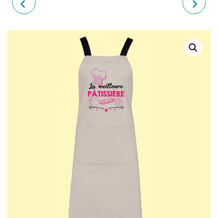
TABLIER "LA MEILLEURE
TABLIER "SUPER MAMIE"
PÂTISSIÈRE HAUT-MARNAISE"